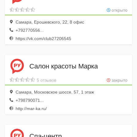
открыто
Самара, Ерошевского, 22, 8 офис
+792770556...
https://vk.com/club27206545
Салон красоты Марка
5 отзывов
закрыто
Самара, Московское шоссе, 57, 1 этаж
+798790071...
http://mar-ka.ru/
Спа-центр